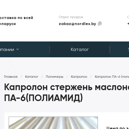
Отдел продаж:
оставка по всей
zakaz@nordlex.by
еларуси
мпании
Каталог
Главная
/
Каталог
/
Полимеры
/
Капролон
/
Капролон ПА-6 (пол
Капролон стержень маслон
ПА-6(ПОЛИАМИД)
Цена по 