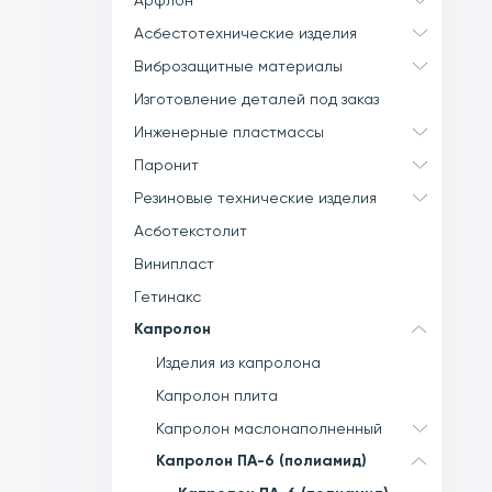
Арфлон
Асбестотехнические изделия
Виброзащитные материалы
Изготовление деталей под заказ
Инженерные пластмассы
Паронит
Резиновые технические изделия
Асботекстолит
Винипласт
Гетинакс
Капролон
Изделия из капролона
Капролон плита
Капролон маслонаполненный
Капролон ПА-6 (полиамид)