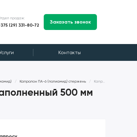
Отдел продаж:
Заказать звонок
+375 (29) 331-80-72
Услуги
Контакты
иамид)
/
Капролон ПА-6 (полиамид) стержень
/
Капролон стержень маслонаполненный 500 мм ПА-6(ПОЛИАМИД)
аполненный 500 мм
запросу