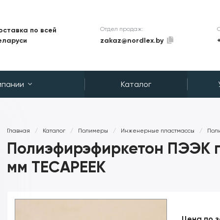
Отдел продаж:
оставка по всей
zakaz@nordlex.by
еларуси
мпании
Каталог
Главная
/
Каталог
/
Полимеры
/
Инженерные пластмассы
/
Пол
Полиэфирэфиркетон ПЭЭК 
мм TECAPEEK
Цена по 