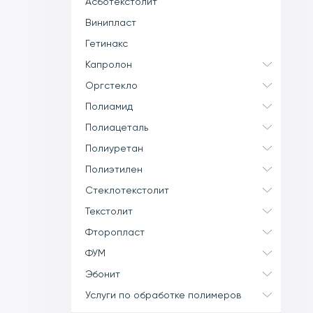
Асботекстолит
Винипласт
Гетинакс
Капролон
Оргстекло
Полиамид
Полиацеталь
Полиуретан
Полиэтилен
Стеклотекстолит
Текстолит
Фторопласт
ФУМ
Эбонит
Услуги по обработке полимеров