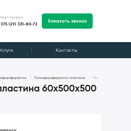
Отдел продаж:
Заказать звонок
+375 (29) 331-80-72
Услуги
Контакты
иэфирэфиркетон
/
Полиэфирэфиркетон пластина
/
Полиэфирэфиркетон ПЭЭК пластина 60x500x500 мм TECAPEEK
пластина 60x500x500
запросу