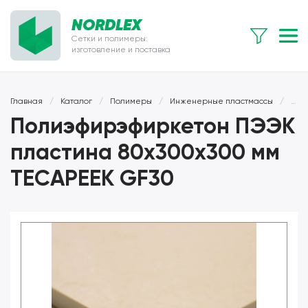
NORDLEX
Сетки и полимеры:
изготовление и поставка
Главная
/
Каталог
/
Полимеры
/
Инженерные пластмассы
/
Пол
Полиэфирэфиркетон ПЭЭК
пластина 80x300x300 мм
TECAPEEK GF30