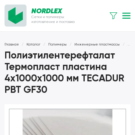
NORDLEX
Сетки и полимеры:
изготовление и поставка
Главная
/
Каталог
/
Полимеры
/
Инженерные пластмассы
/
Пол
Полиэтилентерефталат
Термопласт пластина
4x1000x1000 мм TECADUR
PBT GF30