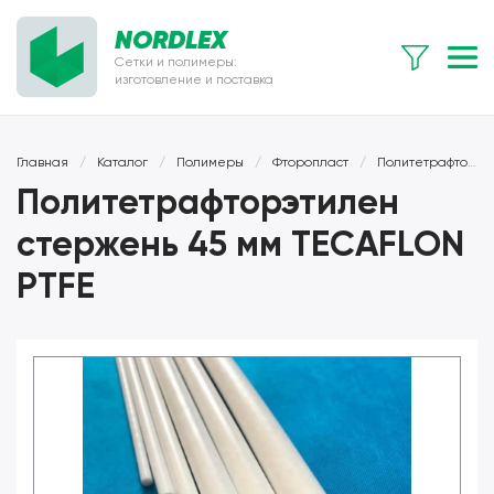
NORDLEX
Сетки и полимеры:
изготовление и поставка
Главная
/
Каталог
/
Полимеры
/
Фторопласт
/
Политетрафторэтилен (тефлон)
Политетрафторэтилен
стержень 45 мм TECAFLON
PTFE