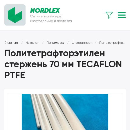
NORDLEX
Сетки и полимеры:
изготовление и поставка
Главная
/
Каталог
/
Полимеры
/
Фторопласт
/
Политетрафторэтилен (тефлон)
Политетрафторэтилен
стержень 70 мм TECAFLON
PTFE