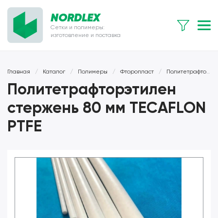
NORDLEX
Сетки и полимеры:
изготовление и поставка
Главная
/
Каталог
/
Полимеры
/
Фторопласт
/
Политетрафторэтилен (тефлон)
Политетрафторэтилен
стержень 80 мм TECAFLON
PTFE