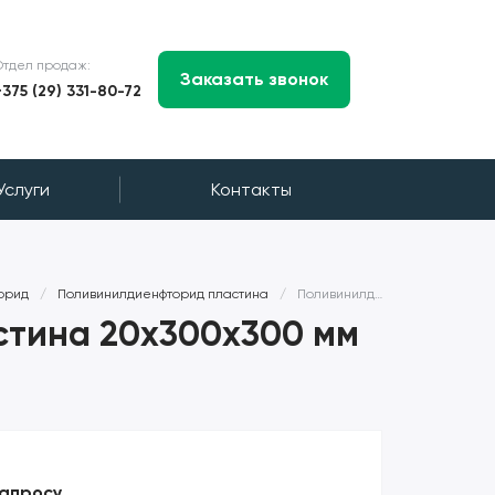
Отдел продаж:
Заказать звонок
+375 (29) 331-80-72
Услуги
Контакты
орид
/
Поливинилдиенфторид пластина
/
Поливинилдиенфторид пластина 20x300x300 мм TECAFLON PVDF
тина 20x300x300 мм
запросу