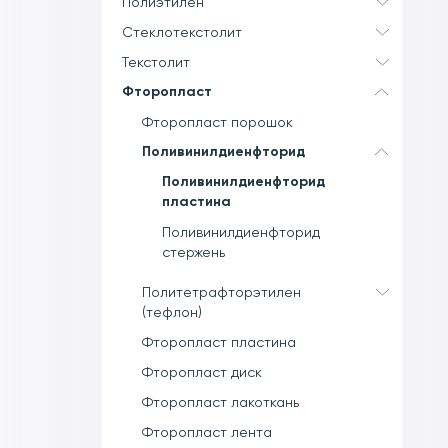
Полиэтилен
Стеклотекстолит
Текстолит
Фторопласт
Фторопласт порошок
Поливинилдиенфторид
Поливинилдиенфторид
пластина
Поливинилдиенфторид
стержень
Политетрафторэтилен
(тефлон)
Фторопласт пластина
Фторопласт диск
Фторопласт лакоткань
Фторопласт лента