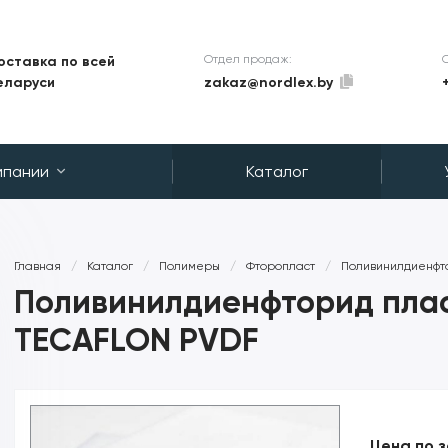
Отдел продаж:
оставка по всей
zakaz@nordlex.by
еларуси
мпании
Каталог
Главная
/
Каталог
/
Полимеры
/
Фторопласт
/
Поливинилдиенфт
Поливинилдиенфторид плас
TECAFLON PVDF
Цена по 