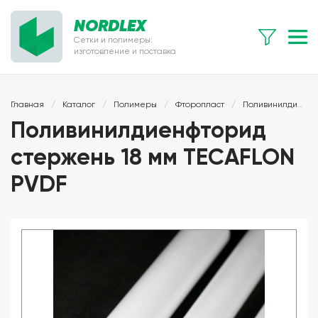
NORDLEX
Сетки и полимеры:
изготовление и поставка
Главная
/
Каталог
/
Полимеры
/
Фторопласт
/
Поливинилдиенфторид
Поливинилдиенфторид
стержень 18 мм TECAFLON
PVDF