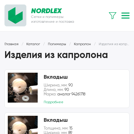
NORDLEX
Сетки и полимеры:
изготовление и поставка
Главная
/
Каталог
/
Полимеры
/
Капролон
/
Изделия из капролона
Изделия из капролона
Вкладыш
Ширина, мм:
90
Длина, мм:
90
Марка:
аналог 94261718
Подробнее
Вкладыш
Толщина, мм:
15
Ширина, мм:
89