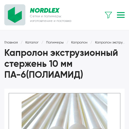
NORDLEX
Сетки и полимеры:
изготовление и поставка
Главная
/
Каталог
/
Полимеры
/
Капролон
/
Капролон экструзионный
Капролон экструзионный
стержень 10 мм
ПА-6(ПОЛИАМИД)