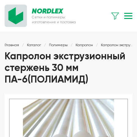
NORDLEX
Сетки и полимеры:
изготовление и поставка
Главная
/
Каталог
/
Полимеры
/
Капролон
/
Капролон экструзионный
Капролон экструзионный
стержень 30 мм
ПА-6(ПОЛИАМИД)