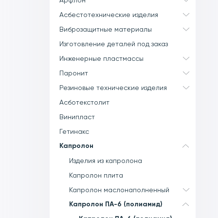
Арфлон
Асбестотехнические изделия
Виброзащитные материалы
Изготовление деталей под заказ
Инженерные пластмассы
Паронит
Резиновые технические изделия
Асботекстолит
Винипласт
Гетинакс
Капролон
Изделия из капролона
Капролон плита
Капролон маслонаполненный
Капролон ПА-6 (полиамид)