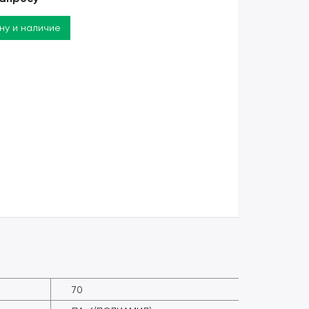
ену и наличие
70