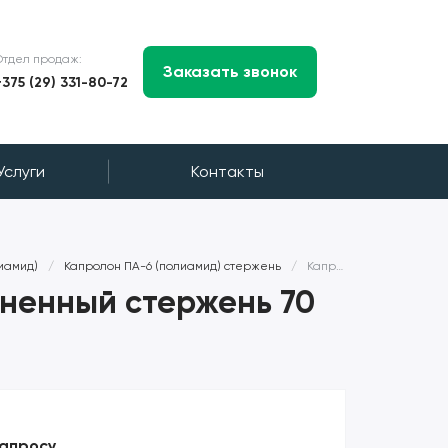
Отдел продаж:
Заказать звонок
+375 (29) 331-80-72
Услуги
Контакты
иамид)
/
Капролон ПА-6 (полиамид) стержень
/
Капролон МГ графитонаполненный стержень 70 мм ПА-6(ПОЛИАМИД)
ненный стержень 70
запросу