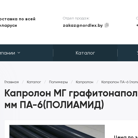
Отдел продаж:
оставка по всей
zakaz@nordlex.by
еларуси
мпании
Каталог
Главная
/
Каталог
/
Полимеры
/
Капролон
/
Капролон ПА-6 (пол
Капролон МГ графитонапол
мм ПА-6(ПОЛИАМИД)
Цена по 