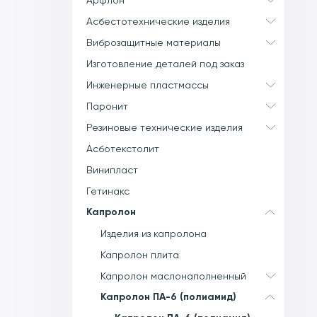
Арфлон
Асбестотехнические изделия
Виброзащитные материалы
Изготовление деталей под заказ
Инженерные пластмассы
Паронит
Резиновые технические изделия
Асботекстолит
Винипласт
Гетинакс
Капролон
Изделия из капролона
Капролон плита
Капролон маслонаполненный
Капролон ПА-6 (полиамид)