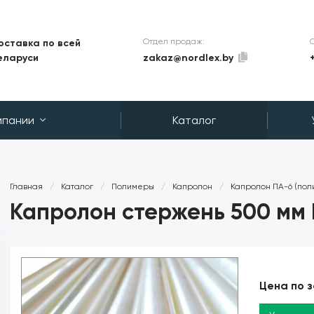
Отдел продаж:
оставка по всей
zakaz@nordlex.by
еларуси
мпании
Каталог
Главная
/
Каталог
/
Полимеры
/
Капролон
/
Капролон ПА-6 (пол
Капролон стержень 500 мм
Цена по 